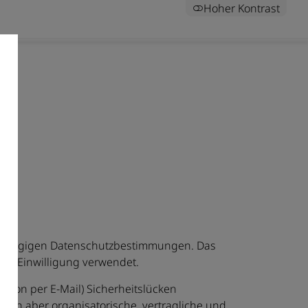
Hoher Kontrast
nschlägigen Datenschutzbestimmungen. Das
ner Einwilligung verwendet.
tion per E-Mail) Sicherheitslücken
effen aber organisatorische, vertragliche und