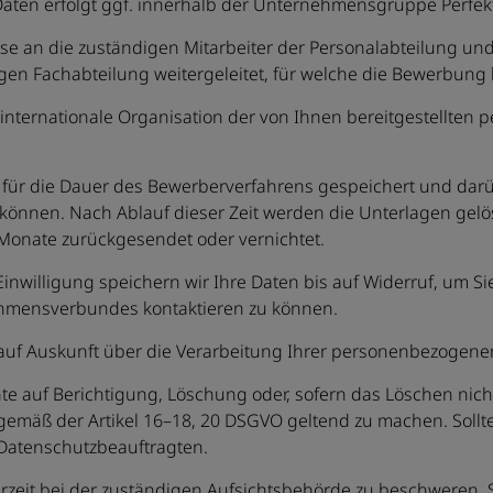
aten erfolgt ggf. innerhalb der Unternehmensgruppe Perfek
se an die zuständigen Mitarbeiter der Personalabteilung un
gen Fachabteilung weitergeleitet, für welche die Bewerbung 
 internationale Organisation der von Ihnen bereitgestellten 
für die Dauer des Bewerberverfahrens gespeichert und darü
können. Nach Ablauf dieser Zeit werden die Unterlagen gelö
Monate zurückgesendet oder vernichtet.
inwilligung speichern wir Ihre Daten bis auf Widerruf, um Sie 
ehmensverbundes kontaktieren zu können.
auf Auskunft über die Verarbeitung Ihrer personenbezogene
hte auf Berichtigung, Löschung oder, sofern das Löschen nich
gemäß der Artikel 16–18, 20 DSGVO geltend zu machen. Soll
 Datenschutzbeauftragten.
erzeit bei der zuständigen Aufsichtsbehörde zu beschweren. S