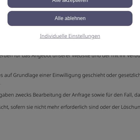
nd dem Stand der Technik, um sicher zu stellen, dass die V
uns verwalteten Daten gegen zufällige oder vorsätzliche Man
tzen.
Individuelle Einstellungen
Nutzung personenbezogener Daten
den für das Angebot unserer Website und der mit ihr verbu
ies auf Grundlage einer Einwilligung geschieht oder gesetzlic
.
aben zwecks Bearbeitung der Anfrage sowie für den Fall, da
t, sofern sie nicht mehr erforderlich sind oder der Löschun