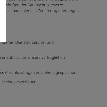
orschriften der Datenschutzgesetze
ipulationen, Verlust, Zerstörung oder gegen
ndenen Dienste-, Service- und
h erlaubt ist, um unsere vertraglichen
ss Anschlussfragen entstehen, gespeichert.
g keine gesetzlichen