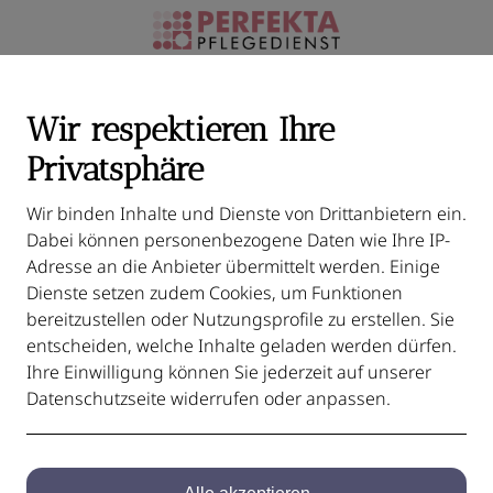
Wir respektieren Ihre
Privatsphäre
Datenschutz
Wir binden Inhalte und Dienste von Drittanbietern ein.
Dabei können personenbezogene Daten wie Ihre IP-
Adresse an die Anbieter übermittelt werden. Einige
Dienste setzen zudem Cookies, um Funktionen
bereitzustellen oder Nutzungsprofile zu erstellen. Sie
ur Datenverarbeitung
entscheiden, welche Inhalte geladen werden dürfen.
Ihre Einwilligung können Sie jederzeit auf unserer
nenbezogene Daten der Nutzer nur unter Einhaltung der ei
Datenschutzseite widerrufen oder anpassen.
eim Vorliegen einer gesetzlichen Erlaubnis oder Vorliegen ei
ss jede Datenübertragung im Internet (z.B. bei der Kommunika
aten vor einem Zugriff durch Dritte ist nicht möglich. Wir tr